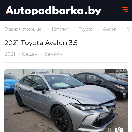
Главная страница
Каталог
Toyota
Avalon
V
2021 Toyota Avalon 3.5
2021
Седан
бензин
1
/
8