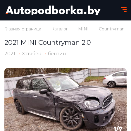
Главная страница
Каталог
MINI
Countryman
2021 MINI Countryman 2.0
2021
Хэтчбек
бензин
1
/
7