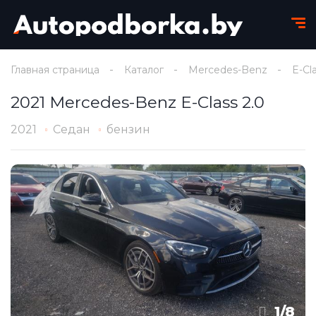
Главная страница
Каталог
Mercedes-Benz
E-Cl
2021 Mercedes-Benz E-Class 2.0
2021
Седан
бензин
1
/
8