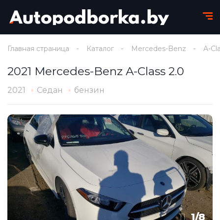
Главная страница
Каталог
Mercedes-Benz
A-Cl
2021 Mercedes-Benz A-Class 2.0
2021
Седан
бензин
1
/
8