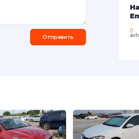
На
Em
avt
Отправить