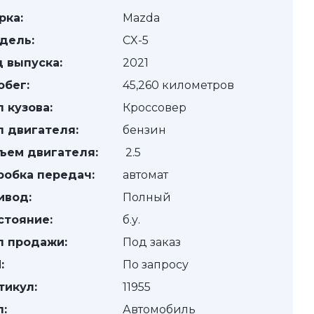
рка:
Mazda
дель:
CX-5
д выпуска:
2021
обег:
45,260 километров
п кузова:
Кроссовер
п двигателя:
бензин
ъем двигателя:
2.5
робка передач:
автомат
ивод:
Полный
стояние:
б.у.
п продажи:
Под заказ
:
По запросу
тикул:
11955
п:
Автомобиль