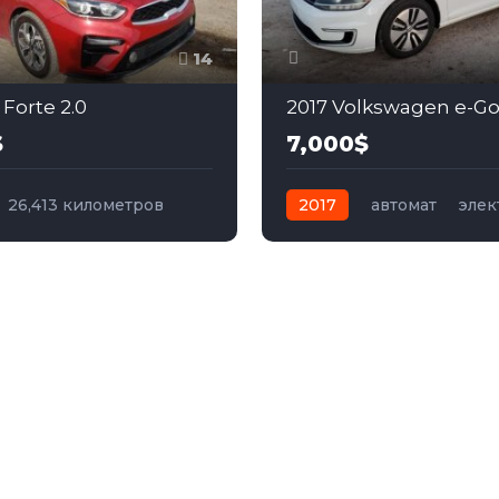
14
 Forte 2.0
$
7,000$
26,413 километров
2017
автомат
элек
бензин
Передний
Передний