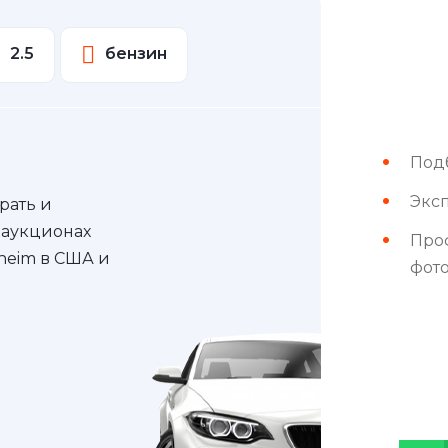
2.5
бензин
Под
Эксп
рать и
 аукционах
Про
nheim в США и
фот