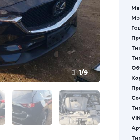
Ма
Мо
Го
Пр
Ти
Ти
Об
1
/
9
Ко
Пр
Со
Ти
VIN
Ар
Ти