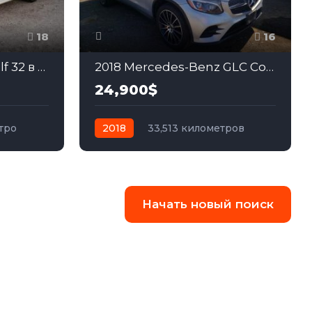
18
16
2017 Volkswagen e-Golf 32 в США
2018 Mercedes-Benz GLC Coupe 2.0
24,900$
тро
2018
33,513 километров
автомат
бензин
Полный
Начать новый поиск