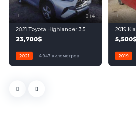
14
2021 Toyota Highlander 3.5
2019 Kia
23,700$
5,500
2021
4,947 километров
2019
автомат
бензин
Полный
автомат