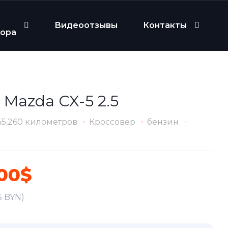
Видеоотзывы
Контакты
бора
 Mazda CX-5 2.5
45,260 километров
Кроссовер
бензин
500$
5 BYN)