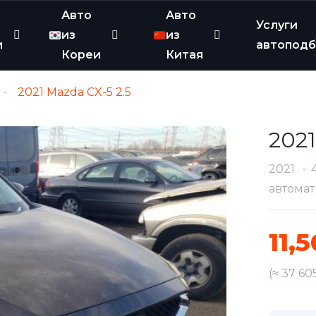
Авто
Авто
Услуги
из
из
и
автопод
Кореи
Китая
2021 Mazda CX-5 2.5
2021
2021
автомат
11,
(≈ 37 60