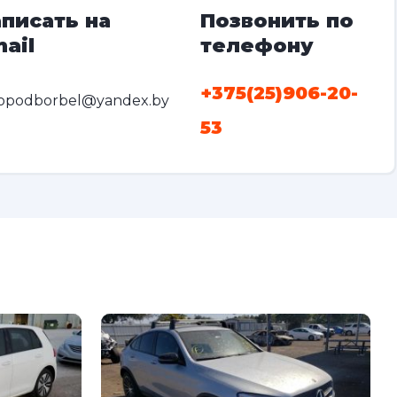
писать на
Позвонить по
ail
телефону
+375(25)906-20-
opodborbel@yandex.by
53