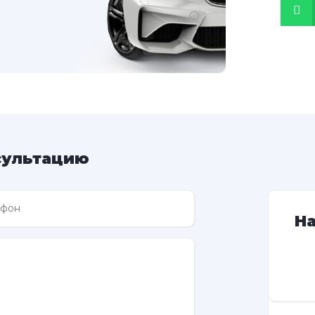
сультацию
Н