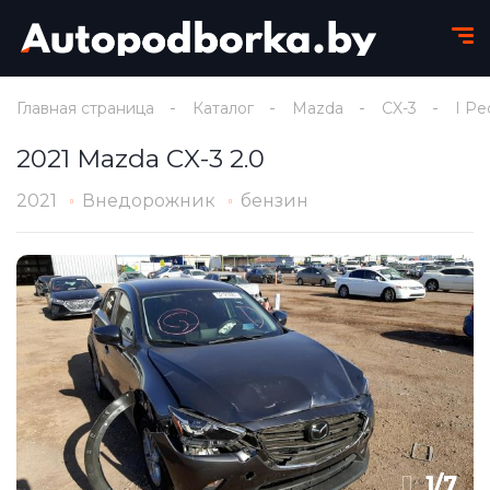
Главная страница
Каталог
Mazda
CX-3
I Ре
2021 Mazda CX-3 2.0
2021
Внедорожник
бензин
1
/
7