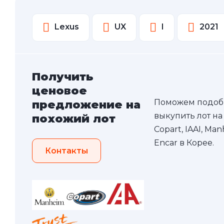
Lexus
UX
I
2021
Получить
ценовое
Поможем подоб
предложение на
выкупить лот на
похожий лот
Copart, IAAI, Ma
Encar в Корее.
Контакты