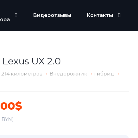
Видеоотзывы
Контакты
бора
 Lexus UX 2.0
5,214 километров
Внедорожник
гибрид
300$
1 BYN)