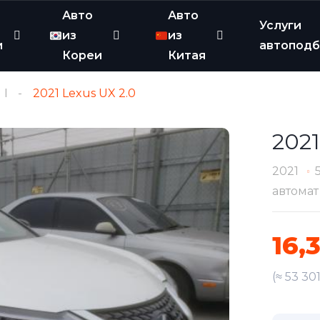
Авто
Авто
Услуги
из
из
и
автопод
Кореи
Китая
I
2021 Lexus UX 2.0
2021
2021
автомат
16,
(≈ 53 30