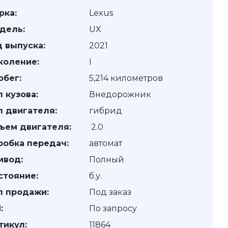
рка:
Lexus
дель:
UX
д выпуска:
2021
коление:
I
обег:
5,214 километров
п кузова:
Внедорожник
п двигателя:
гибрид
ъем двигателя:
2.0
робка передач:
автомат
ивод:
Полный
стояние:
б.у.
п продажи:
Под заказ
:
По запросу
тикул:
11864