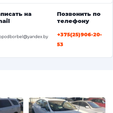
писать на
Позвонить по
ail
телефону
+375(25)906-20-
opodborbel@yandex.by
53