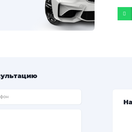
сультацию
Н