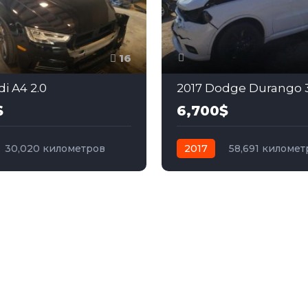
16
i A4 2.0
2017 Dodge Durango 3
$
6,700$
30,020 километров
2017
58,691 километ
бензин
Передний
автомат
бензин
Пол