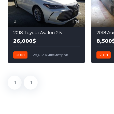
14
2018 Toyota Avalon 2.5
2018 Aud
26,000$
8,500
2018
28,612 километров
2018
автомат
гибрид
Передний
автомат