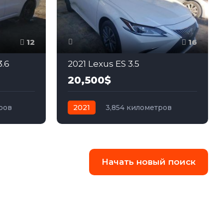
12
16
.6
2021 Lexus ES 3.5
20,500$
ров
2021
3,854 километров
ный
автомат
бензин
Передний
Начать новый поиск