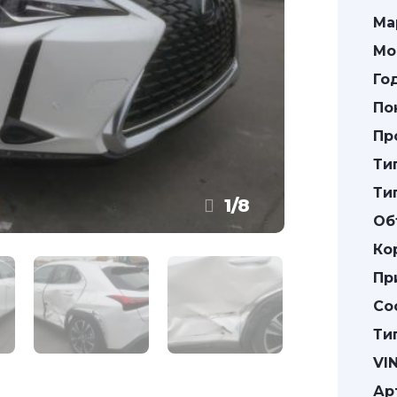
Ма
Мо
Го
По
Пр
Ти
Ти
1
/
8
Об
Ко
Пр
Со
Ти
VIN
Ар