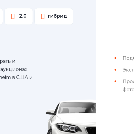
2.0
гибрид
Под
рать и
 аукционах
Эксп
nheim в США и
Про
фот