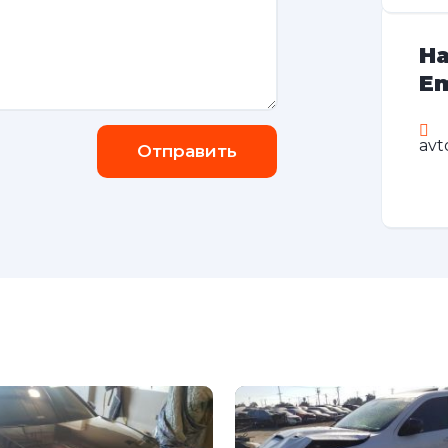
На
Em
avt
Отправить