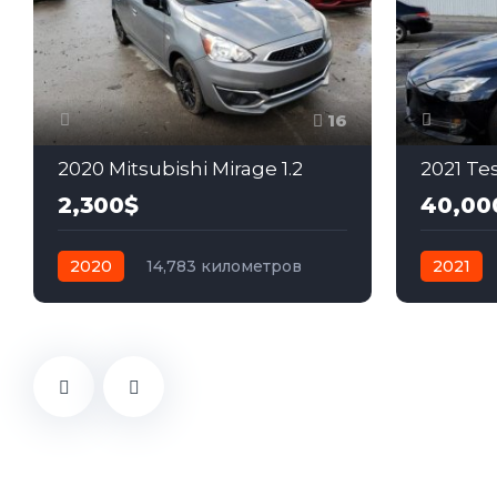
16
2020 Mitsubishi Mirage 1.2
2021 Te
2,300$
40,00
2020
14,783 километров
2021
автомат
бензин
Передний
автомат