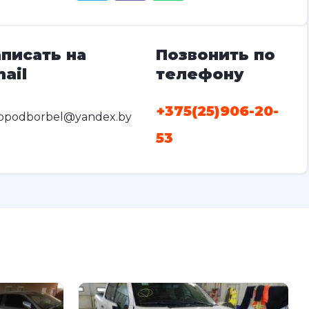
писать на
Позвонить по
ail
телефону
+375(25)906-20-
opodborbel@yandex.by
53