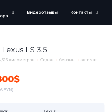
Видеоотзывы
Контакты
бора
 Lexus LS 3.5
3,316 километров
Седан
бензин
автомат
800$
06 BYN)
рка:
Lexus