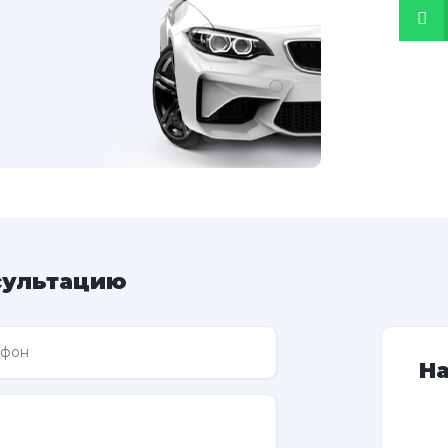
сультацию
Н