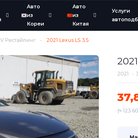
Авто
Авто
Услуги
из
из
и
автопод
Кореи
Китая
V Рестайлинг
2021 Lexus LS 3.5
2021
2021
37,
(≈ 123 6
Ма