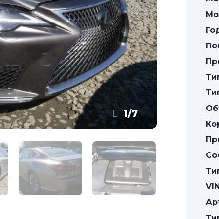
Мо
Го
По
Пр
Ти
Ти
Об
1
/
7
Ко
Пр
Со
Ти
VIN
Ар
Ти