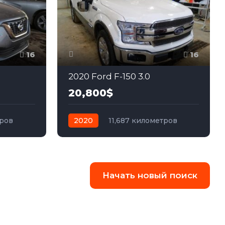
16
16
2020 Ford F-150 3.0
20,800$
тров
2020
11,687 километров
едний
автомат
бензин
Полный
Начать новый поиск