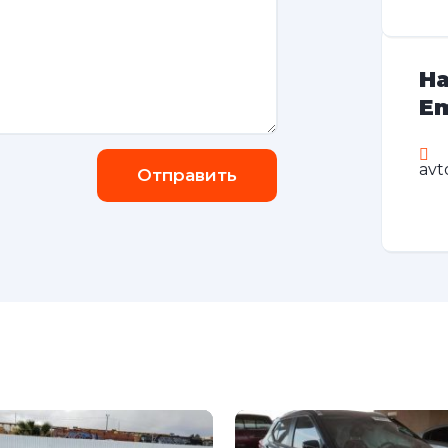
На
Em
avt
Отправить