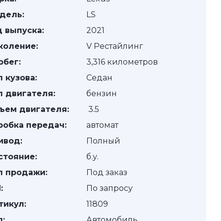
дель:
LS
д выпуска:
2021
коление:
V Рестайлинг
обег:
3,316 километров
п кузова:
Седан
п двигателя:
бензин
ъем двигателя:
3.5
робка передач:
автомат
ивод:
Полный
стояние:
б.у.
п продажи:
Под заказ
:
По запросу
тикул:
11809
п:
Автомобиль