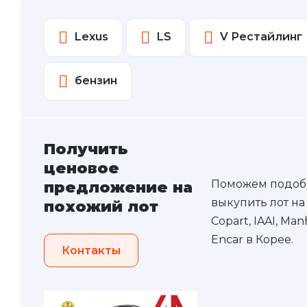
Lexus
LS
V Рестайлинг
бензин
Получить
ценовое
Поможем подоб
предложение на
выкупить лот на
похожий лот
Copart, IAAI, Ma
Encar в Корее.
Контакты