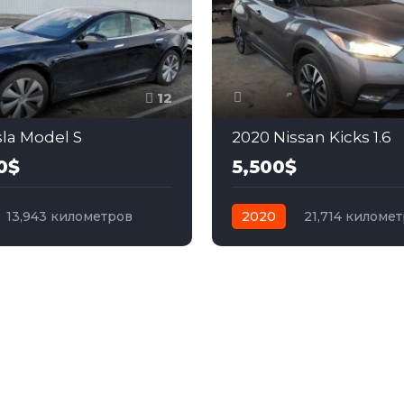
12
sla Model S
2020 Nissan Kicks 1.6
0$
5,500$
13,943 километров
2020
21,714 киломе
электро
Полный
автомат
бензин
Пер