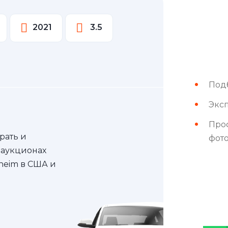
2021
3.5
Под
Эксп
Про
рать и
фот
 аукционах
nheim в США и