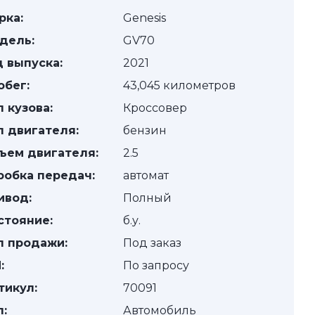
рка:
Genesis
дель:
GV70
д выпуска:
2021
обег:
43,045 километров
п кузова:
Кроссовер
п двигателя:
бензин
ъем двигателя:
2.5
робка передач:
автомат
ивод:
Полный
стояние:
б.у.
п продажи:
Под заказ
:
По запросу
тикул:
70091
п:
Автомобиль