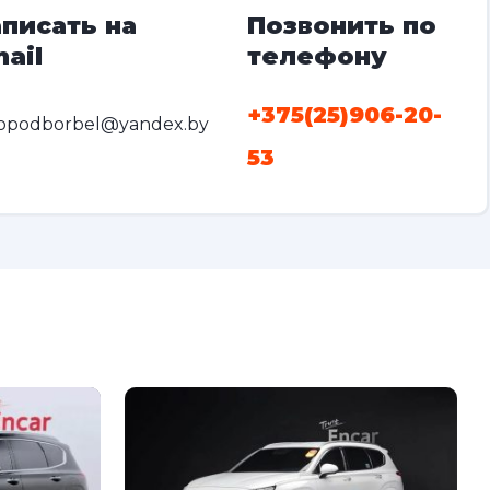
писать на
Позвонить по
ail
телефону
+375(25)906-20-
opodborbel@yandex.by
53