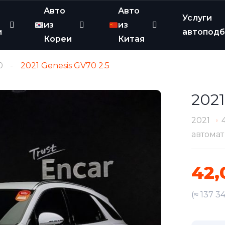
Авто
Авто
Услуги
из
из
и
автопод
Кореи
Китая
0
2021 Genesis GV70 2.5
2021
2021
автомат
42,
(≈ 137 3