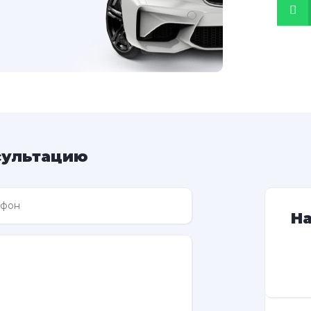
сультацию
Н