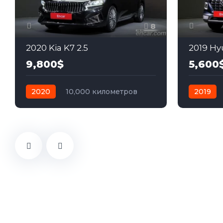
8
2020 Kia K7 2.5
2019 Hy
9,800$
5,600
2020
10,000 километров
2019
автомат
бензин
Передний
автомат