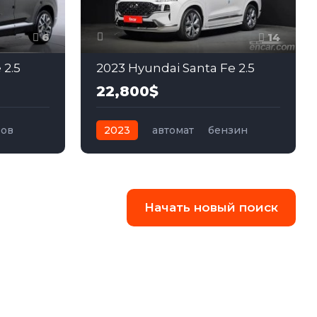
6
14
 2.5
2023 Hyundai Santa Fe 2.5
22,800$
ров
2023
автомат
бензин
ный
Полный
Начать новый поиск