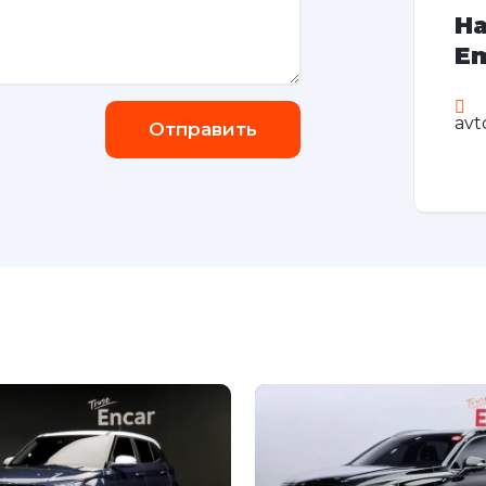
На
Em
avt
Отправить