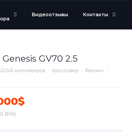
Видеоотзывы
Контакты
бора
 Genesis GV70 2.5
43,045 километров
Кроссовер
бензин
000$
40 BYN)