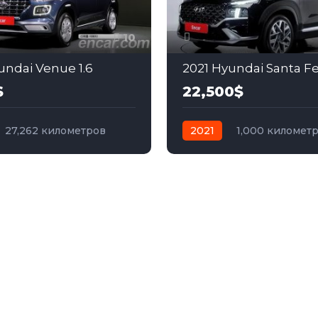
10
undai Venue 1.6
2021 Hyundai Santa Fe
$
22,500$
27,262 километров
2021
1,000 километ
бензин
Передний
автомат
бензин
Пол