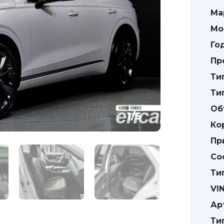
Ма
Мо
Го
Пр
Ти
Ти
Об
1
/
5
Ко
Пр
Со
Ти
VIN
Ар
Ти