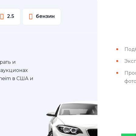
2.5
бензин
Под
Эксп
рать и
 аукционах
Про
nheim в США и
фот