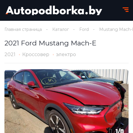
Главная страница
Каталог
Ford
Mustang Mach-
2021 Ford Mustang Mach-E
2021
Кроссовер
электро
1
/
8