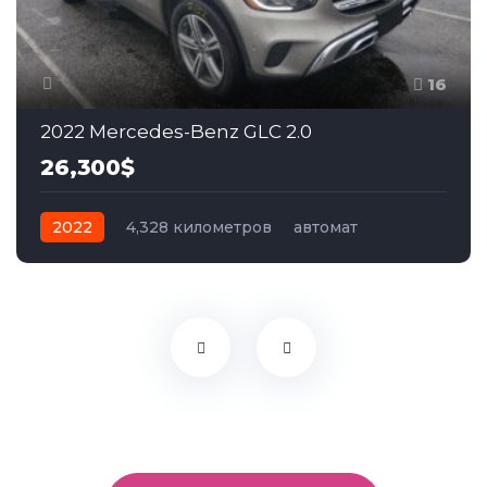
16
2022 Mercedes-Benz GLC 2.0
26,300$
2022
4,328 километров
автомат
бензин
Задний