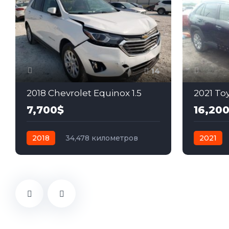
14
2018 Chevrolet Equinox 1.5
2021 To
7,700$
16,20
2018
34,478 километров
2021
автомат
бензин
Передний
автомат