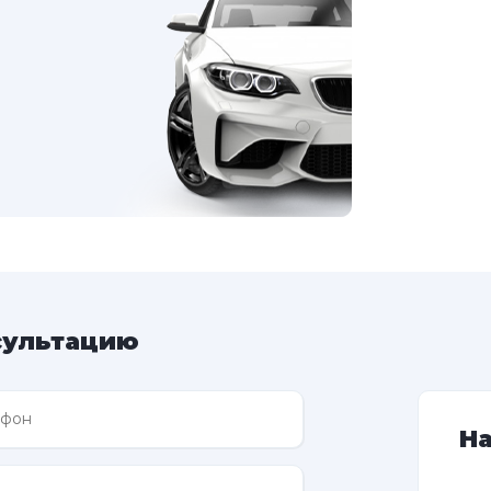
сультацию
Н