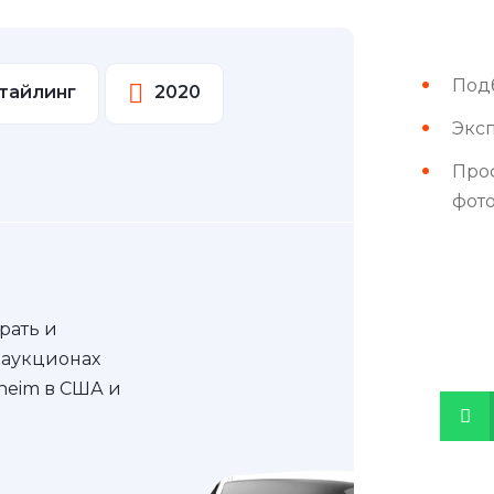
Под
стайлинг
2020
Эксп
Про
фот
рать и
 аукционах
nheim в США и