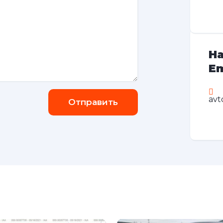
На
Em
avt
Отправить