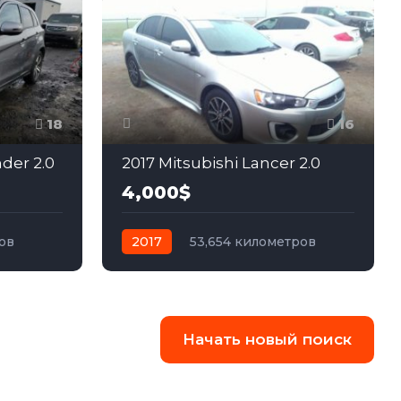
18
16
nder 2.0
2017 Mitsubishi Lancer 2.0
4,000$
ов
2017
53,654 километров
ный
автомат
бензин
Передний
Начать новый поиск