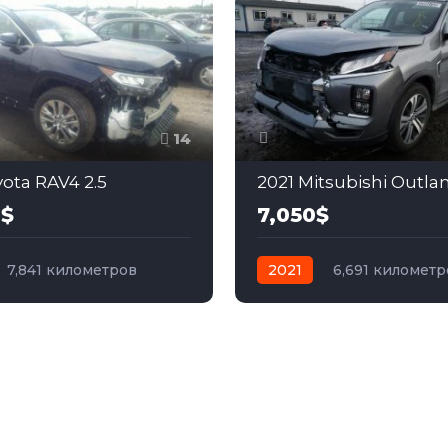
14
yota RAV4 2.5
2021 Mitsubishi Outla
0$
7,050$
7,841 километров
2021
6,691 километр
бензин
Передний
автомат
бензин
Пол