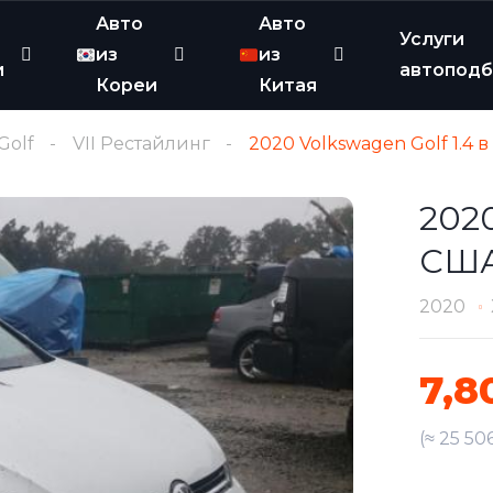
Авто
Авто
Услуги
из
из
и
автопод
Кореи
Китая
Golf
VII Рестайлинг
2020 Volkswagen Golf 1.4 
2020
СШ
2020
7,8
(≈ 25 50