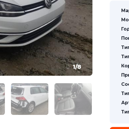
Ма
Мо
Го
По
Ти
Ти
Ко
1
/
8
Пр
Со
Ти
Ар
Ти