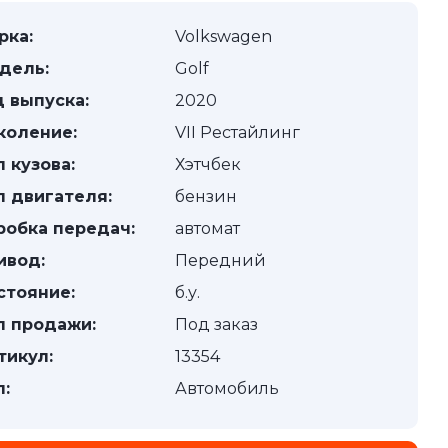
рка:
Volkswagen
дель:
Golf
д выпуска:
2020
коление:
VII Рестайлинг
п кузова:
Хэтчбек
п двигателя:
бензин
робка передач:
автомат
ивод:
Передний
стояние:
б.у.
п продажи:
Под заказ
тикул:
13354
п:
Автомобиль