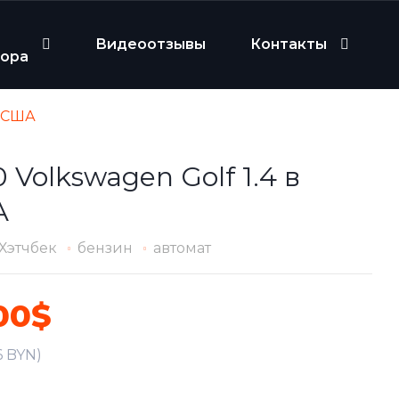
Видеоотзывы
Контакты
бора
в США
 Volkswagen Golf 1.4 в
А
Хэтчбек
бензин
автомат
00$
6 BYN)