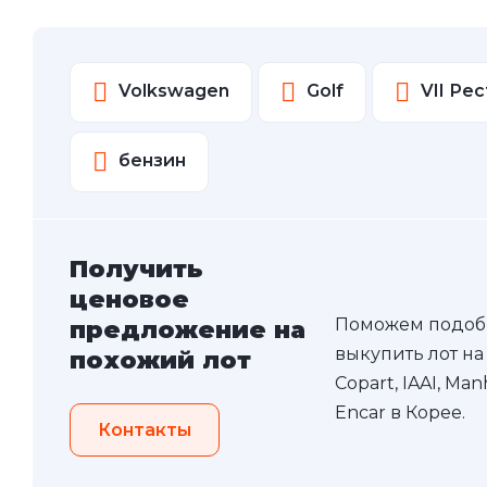
Volkswagen
Golf
VII Ре
бензин
Получить
ценовое
Поможем подоб
предложение на
выкупить лот на
похожий лот
Copart, IAAI, Ma
Encar в Корее.
Контакты