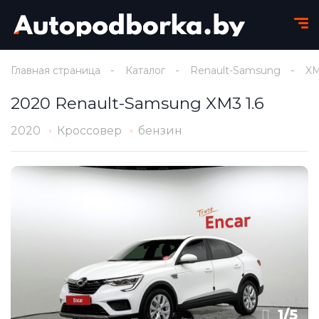
Главная страница
Каталог
Renault-Samsung
X
2020 Renault-Samsung XM3 1.6
2020
Кроссовер
бензин
1
/
5