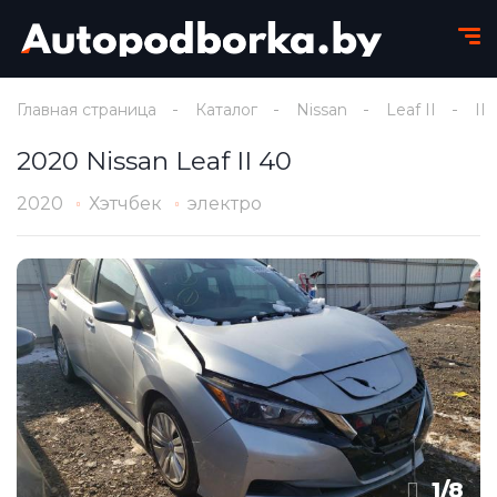
Главная страница
Каталог
Nissan
Leaf II
II
2020 Nissan Leaf II 40
2020
Хэтчбек
электро
1
/
8