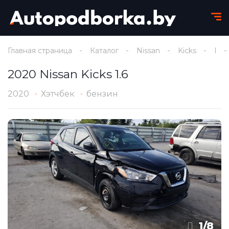
Главная страница
Каталог
Nissan
Kicks
I
2020 Nissan Kicks 1.6
2020
Хэтчбек
бензин
1
/
8