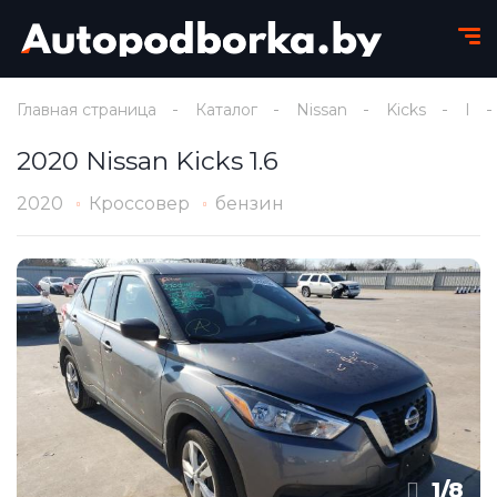
Главная страница
Каталог
Nissan
Kicks
I
2020 Nissan Kicks 1.6
2020
Кроссовер
бензин
1
/
8