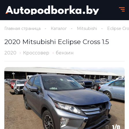
Главная страница
Каталог
Mitsubishi
Eclipse Cr
2020 Mitsubishi Eclipse Cross 1.5
2020
Кроссовер
бензин
1
/
8