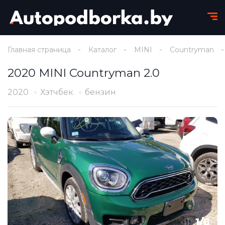
Главная страница
Каталог
MINI
Countryman
2020 MINI Countryman 2.0
2020
Хэтчбек
бензин
1
/
8