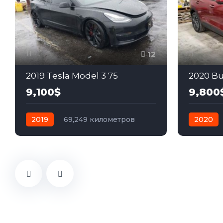
12
2019 Tesla Model 3 75
2020 Bu
9,100$
9,800
2019
69,249 километров
2020
автомат
электро
Полный
автомат