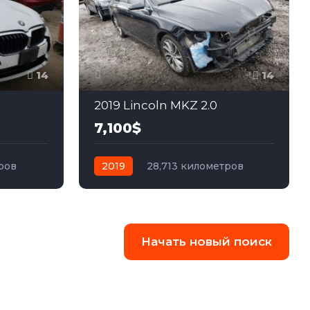
14
14
2019 Lincoln MKZ 2.0
7,100$
ров
2019
28,713 километров
ний
автомат
гибрид
Передний
Начать новый поиск