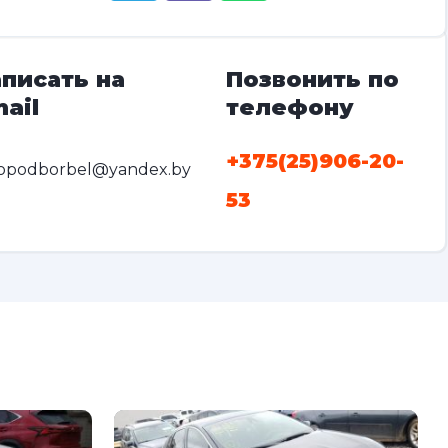
писать на
Позвонить по
ail
телефону
+375(25)906-20-
opodborbel@yandex.by
53