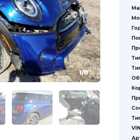
Ма
Мо
Го
По
Пр
Ти
Ти
1
/
8
Об
Ко
Пр
Со
Ти
VIN
Ар