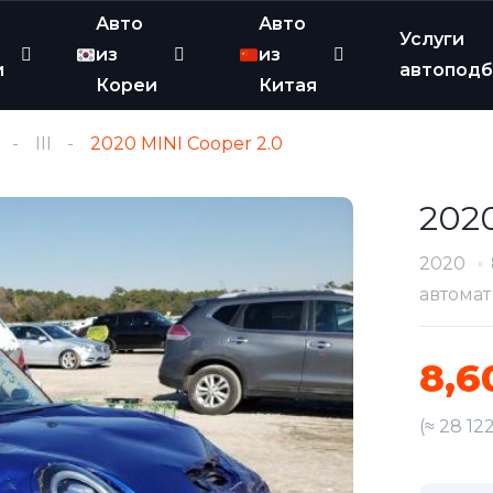
Авто
Авто
Услуги
из
из
и
автопод
Кореи
Китая
III
2020 MINI Cooper 2.0
2020
2020
автомат
8,6
(≈ 28 12