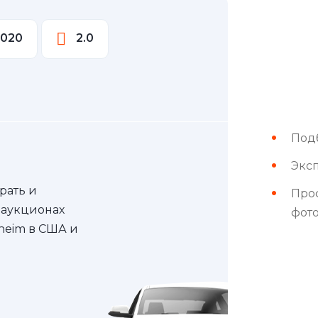
2020
2.0
Под
Эксп
рать и
Про
 аукционах
фот
nheim в США и