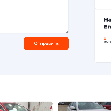
На
Em
avt
Отправить