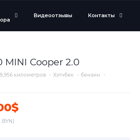
Видеоотзывы
Контакты
бора
 MINI Cooper 2.0
8,956 километров
Хэтчбек
бензин
00$
2 BYN)