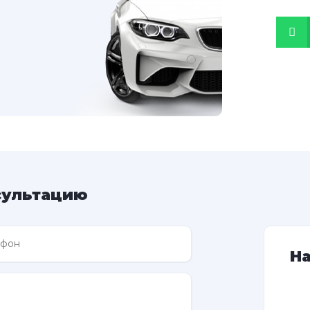
сультацию
Н