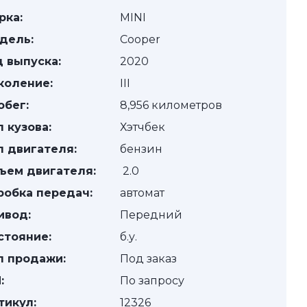
рка:
MINI
дель:
Cooper
д выпуска:
2020
коление:
III
обег:
8,956 километров
п кузова:
Хэтчбек
п двигателя:
бензин
ъем двигателя:
2.0
робка передач:
автомат
ивод:
Передний
стояние:
б.у.
п продажи:
Под заказ
:
По запросу
тикул:
12326