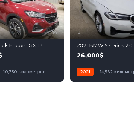
14
ick Encore GX 1.3
2021 BMW 5 series 2.0
$
26,000$
10,350 километров
2021
14,532 километ
бензин
Передний
автомат
бензин
Зад