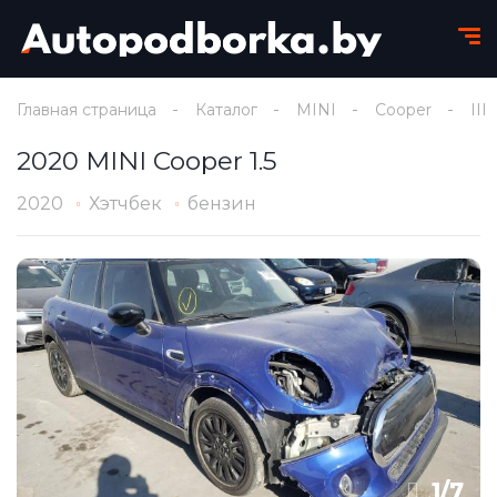
Главная страница
Каталог
MINI
Cooper
III
2020 MINI Cooper 1.5
2020
Хэтчбек
бензин
1
/
7