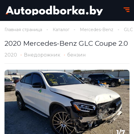
Главная страница
Каталог
Mercedes-Benz
GLC
2020 Mercedes-Benz GLC Coupe 2.0
2020
Внедорожник
бензин
1
/
7