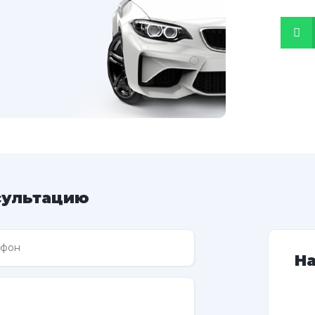
сультацию
Н