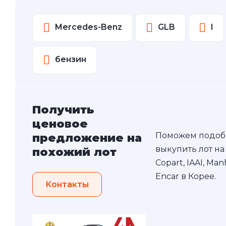
Mercedes-Benz
GLB
I
бензин
Получить
ценовое
Поможем подоб
предложение на
выкупить лот на
похожий лот
Copart, IAAI, Ma
Encar в Корее.
Контакты