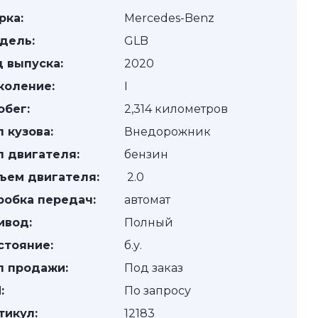
рка:
Mercedes-Benz
дель:
GLB
д выпуска:
2020
коление:
I
обег:
2,314 километров
п кузова:
Внедорожник
п двигателя:
бензин
ъем двигателя:
2.0
робка передач:
автомат
ивод:
Полный
стояние:
б.у.
п продажи:
Под заказ
:
По запросу
тикул:
12183