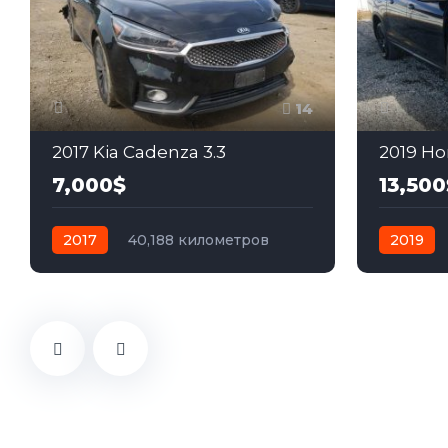
14
2017 Kia Cadenza 3.3
2019 Ho
7,000$
13,500
2017
40,188 километров
2019
автомат
бензин
Передний
автомат