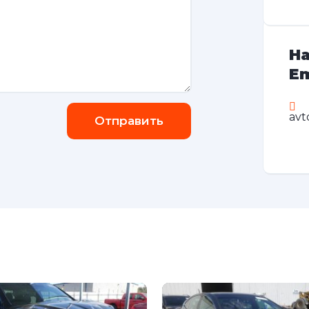
На
Em
avt
Отправить