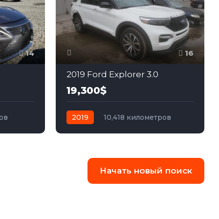
14
16
2019 Ford Explorer 3.0
19,300$
ов
2019
10,418 километров
ный
автомат
гибрид
Полный
Начать новый поиск