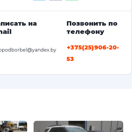
писать на
Позвонить по
ail
телефону
+375(25)906-20-
opodborbel@yandex.by
53