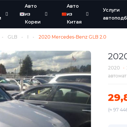
Авто
Авто
Услуги
из
из
и
автопод
Кореи
Китая
GLB
I
2020 Mercedes-Benz GLB 2.0
202
2020
автомат
29,
(≈ 97 44