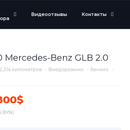
Видеоотзывы
Контакты
бора
0 Mercedes-Benz GLB 2.0
2,314 километров
Внедорожник
бензин
800$
6 BYN)