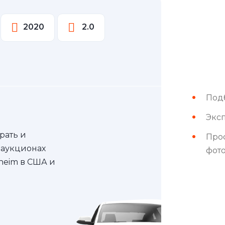
2020
2.0
Под
Эксп
рать и
Про
 аукционах
фот
nheim в США и