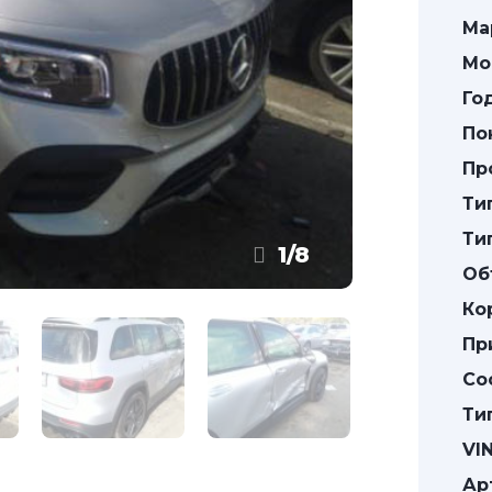
Ма
Мо
Го
По
Пр
Ти
Ти
1
/
8
Об
Ко
Пр
Со
Ти
VIN
Ар