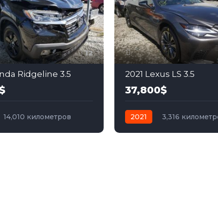
12
nda Ridgeline 3.5
2021 Lexus LS 3.5
$
37,800$
14,010 километров
2021
3,316 километр
бензин
Полный
автомат
бензин
Пол