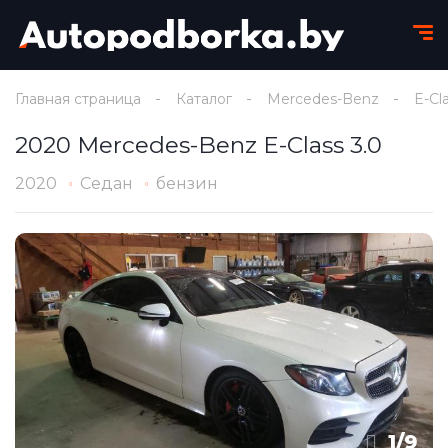
Главная страница
Каталог
Mercedes-Benz
E-Cl
2020 Mercedes-Benz E-Class 3.0
2020
Седан
бензин
1
/
9