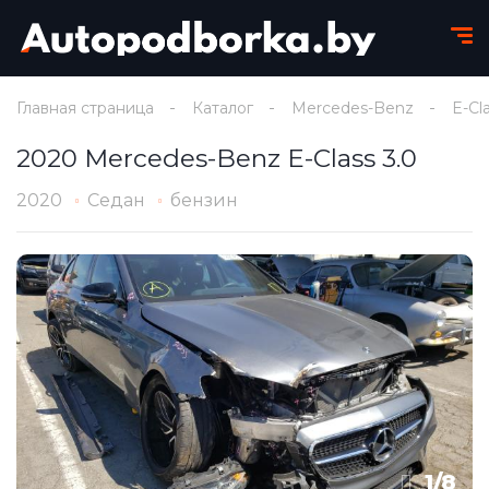
Главная страница
Каталог
Mercedes-Benz
E-Cl
2020 Mercedes-Benz E-Class 3.0
2020
Седан
бензин
1
/
8