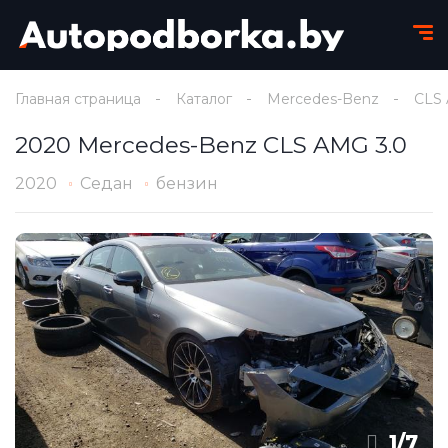
Главная страница
Каталог
Mercedes-Benz
CLS
2020 Mercedes-Benz CLS AMG 3.0
2020
Седан
бензин
1
/
7