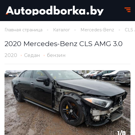
Главная страница
Каталог
Mercedes-Benz
CLS
2020 Mercedes-Benz CLS AMG 3.0
2020
Седан
бензин
1
/
8