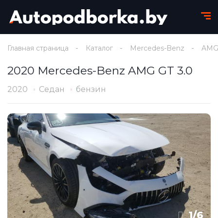
Главная страница
Каталог
Mercedes-Benz
AMG
2020 Mercedes-Benz AMG GT 3.0
2020
Седан
бензин
1
/
6