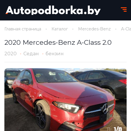
Главная страница
Каталог
Mercedes-Benz
A-Cl
2020 Mercedes-Benz A-Class 2.0
2020
Седан
бензин
1
/
8