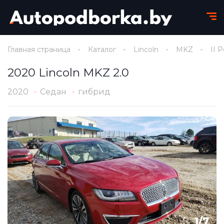
Главная страница
Каталог
Lincoln
MKZ
II 
2020 Lincoln MKZ 2.0
2020
Седан
гибрид
1
/
7