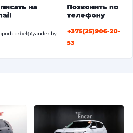
писать на
Позвонить по
ail
телефону
+375(25)906-20-
opodborbel@yandex.by
53