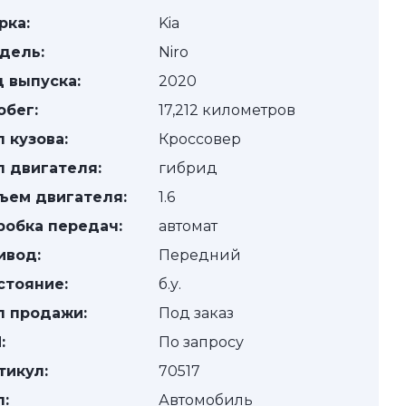
рка:
Kia
дель:
Niro
д выпуска:
2020
обег:
17,212 километров
п кузова:
Кроссовер
п двигателя:
гибрид
ъем двигателя:
1.6
робка передач:
автомат
ивод:
Передний
стояние:
б.у.
п продажи:
Под заказ
:
По запросу
тикул:
70517
п:
Автомобиль