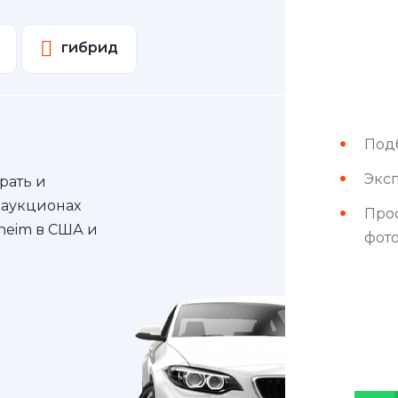
гибрид
Под
Эксп
рать и
 аукционах
Про
nheim в США и
фот