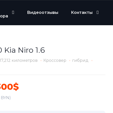
Видеоотзывы
Контакты
бора
 Kia Niro 1.6
17,212 километров
Кроссовер
гибрид
300$
1 BYN)