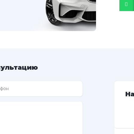
сультацию
Н