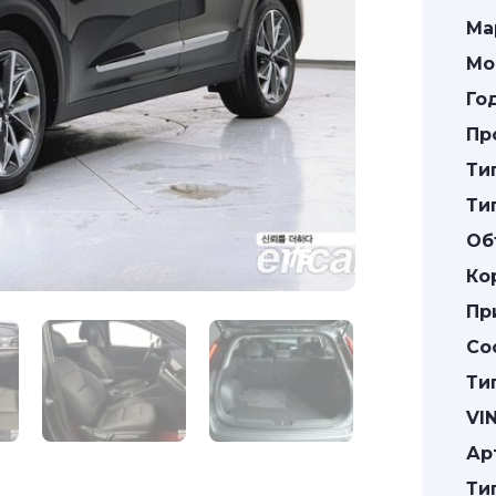
Ма
Мо
Го
Пр
Ти
Ти
Об
1
/
5
Ко
Пр
Со
Ти
VIN
Ар
Ти