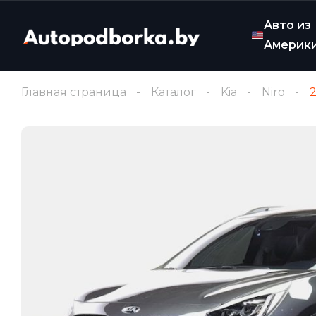
Авто из
Америк
Главная страница
Каталог
Kia
Niro
2