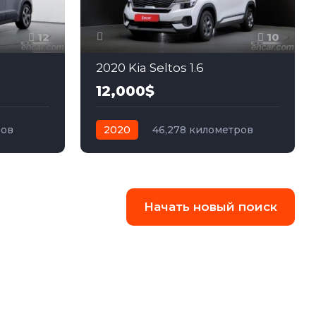
12
10
2020 Kia Seltos 1.6
12,000$
ров
2020
46,278 километров
едний
автомат
бензин
Передний
Начать новый поиск