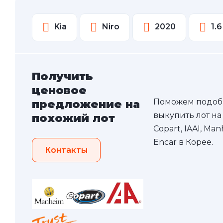
Kia
Niro
2020
1.6
Получить
ценовое
Поможем подоб
предложение на
выкупить лот на
похожий лот
Copart, IAAI, Ma
Encar в Корее.
Контакты