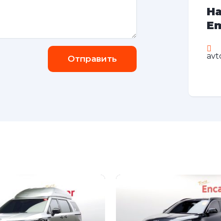
На
Em
avt
Отправить