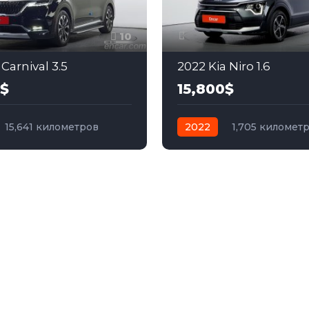
10
 Carnival 3.5
2022 Kia Niro 1.6
0$
15,800$
15,641 километров
2022
1,705 километ
бензин
Передний
автомат
гибрид
Пер