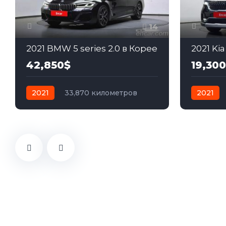
14
2021 BMW 5 series 2.0 в Корее
2021 Kia
42,850$
19,30
2021
33,870 километров
2021
автомат
бензин
Полный
автомат