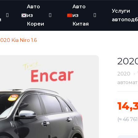
Авто
Авто
Услуги
из
из
и
автопод
Кореи
Китая
020 Kia Niro 1.6
2020
2020
автомат
14,
(≈ 46 76