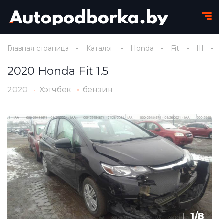
Главная страница
Каталог
Honda
Fit
III
2020 Honda Fit 1.5
2020
Хэтчбек
бензин
1
/
8