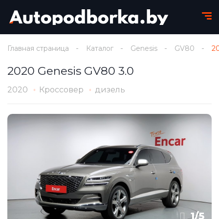
Главная страница
Каталог
Genesis
GV80
2
2020 Genesis GV80 3.0
2020
Кроссовер
дизель
1
/
5