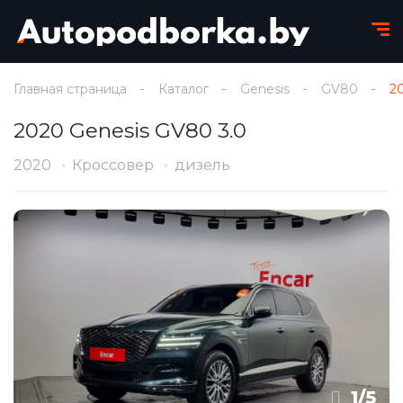
Главная страница
Каталог
Genesis
GV80
2
2020 Genesis GV80 3.0
2020
Кроссовер
дизель
1
/
5