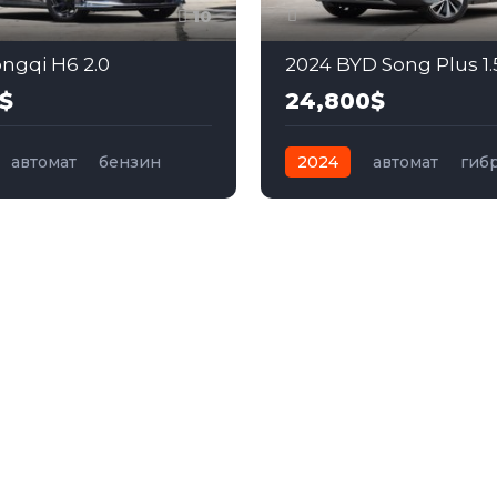
10
ngqi H6 2.0
2024 BYD Song Plus 1.
$
24,800$
автомат
бензин
2024
автомат
гиб
ий
Передний