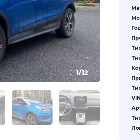
Ма
Мо
Го
Пр
Ти
Ти
Ко
1
/
12
Пр
Ти
VIN
Ар
Ти
Ло