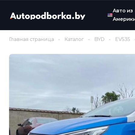
Авто из
Америк
Главная страница
Каталог
BYD
EV535