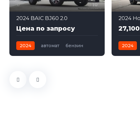
10
2024 BAIC BJ60 2.0
2024 Ho
Цена по запросу
27,100
2024
автомат
бензин
2024
Полный
Передн