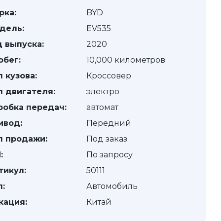
рка:
BYD
дель:
EV535
д выпуска:
2020
обег:
10,000 километров
п кузова:
Кроссовер
п двигателя:
электро
робка передач:
автомат
ивод:
Передний
п продажи:
Под заказ
:
По запросу
тикул:
50111
п:
Автомобиль
кация:
Китай