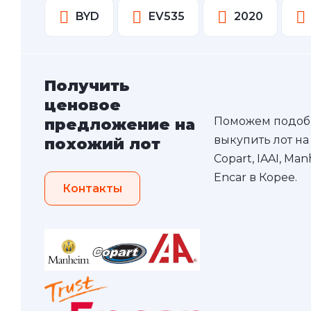
BYD
EV535
2020
Получить
ценовое
Поможем подоб
предложение на
выкупить лот на
похожий лот
Copart, IAAI, Ma
Encar в Корее.
Контакты