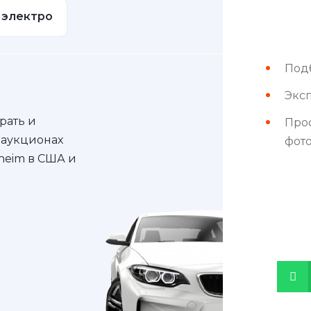
электро
Под
Эксп
рать и
Про
 аукционах
фот
nheim в США и