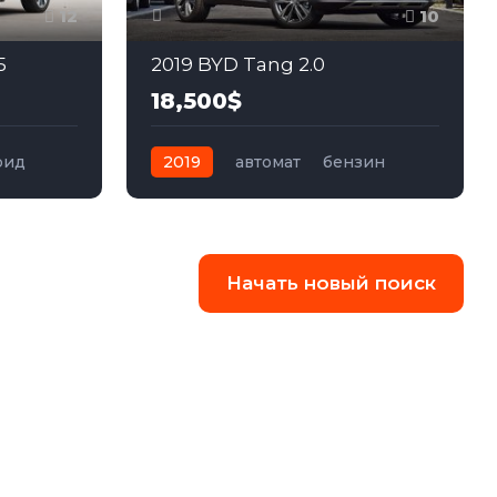
12
10
5
2019 BYD Tang 2.0
18,500$
рид
2019
автомат
бензин
Передний
Начать новый поиск