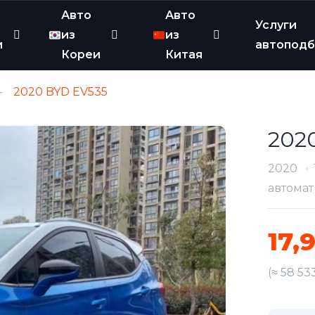
Авто
Авто
Услуги
из
из
и
автопод
Кореи
Китая
2020 BYD EV535
202
2020
автомат
17,
(≈ 58 53