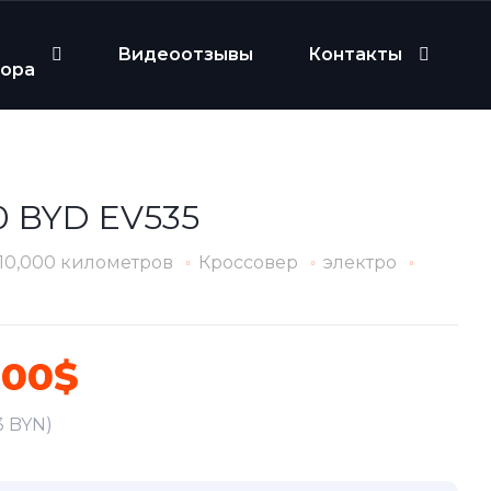
Видеоотзывы
Контакты
бора
0 BYD EV535
10,000 километров
Кроссовер
электро
900$
3 BYN)