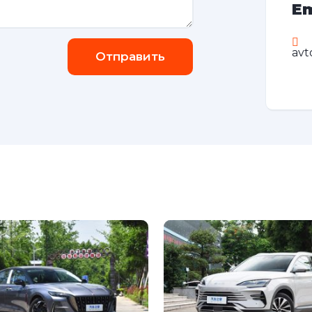
Em
avt
Отправить