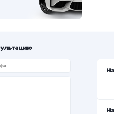
сультацию
Н
На