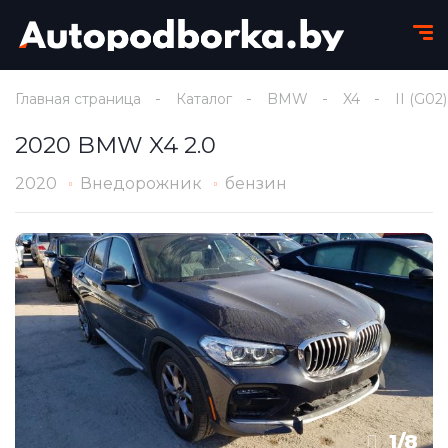
Главная страница
Каталог
BMW
X4
II (G02)
2020 BMW X4 2.0
2020
Внедорожник
бензин
1
/
8