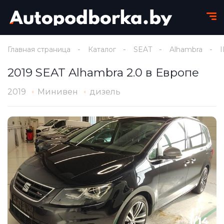
Главная страница
Каталог
SEAT
Alhambra
I
2019 SEAT Alhambra 2.0 в Европе
2019
Минивен
дизель
1
/
14