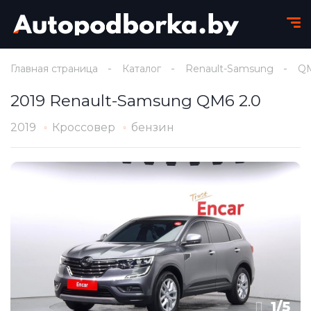
Главная страница
Каталог
Renault-Samsung
Q
2019 Renault-Samsung QM6 2.0
2019
Кроссовер
бензин
1
/
5