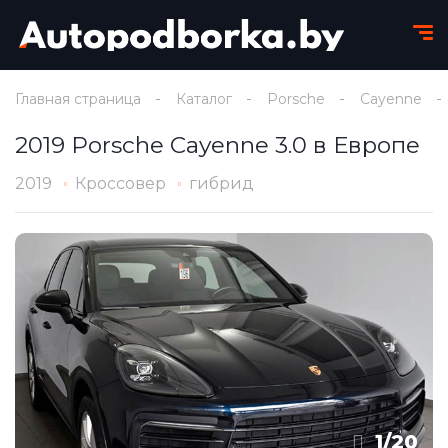
Главная страница
Каталог
Porsche
Cayenne
2019 Porsche Cayenne 3.0 в Европе
2019
Кроссовер
гибрид
1
/
20