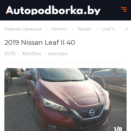
Главная страница
Каталог
Nissan
Leaf II
II
2019 Nissan Leaf II 40
2019
Хэтчбек
электро
1
/
8