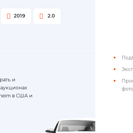
2019
2.0
Под
Эксп
рать и
Про
 аукционах
фот
nheim в США и