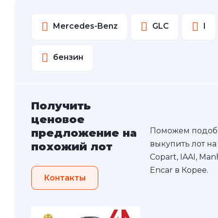
Mercedes-Benz
GLC
I
бензин
Получить
ценовое
Поможем подоб
предложение на
выкупить лот на
похожий лот
Copart, IAAI, Ma
Encar в Корее.
Контакты