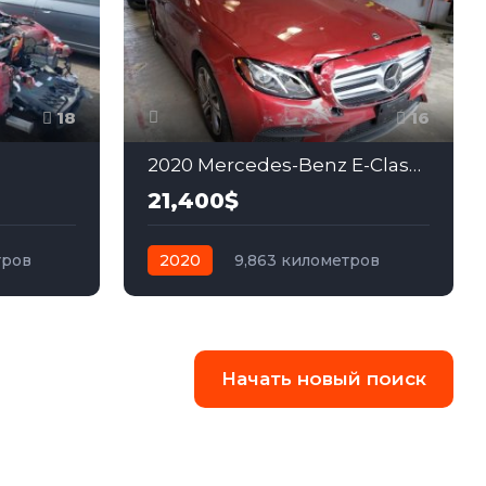
18
16
2020 Mercedes-Benz E-Class 2.0
21,400$
тров
2020
9,863 километров
ный
автомат
бензин
Полный
Начать новый поиск