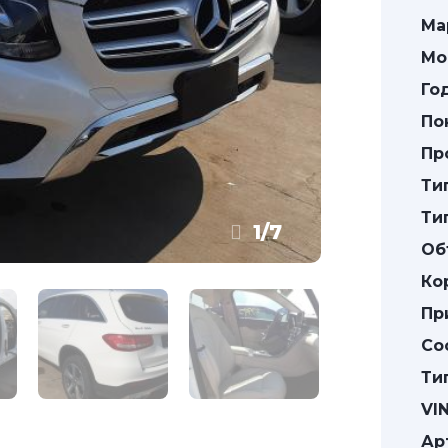
Ма
Мо
Го
По
Пр
Ти
Ти
1
/
7
Об
Ко
Пр
Со
Ти
VIN
Ар