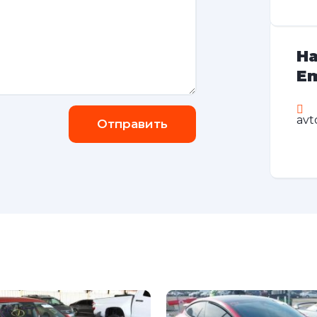
На
Em
avt
Отправить