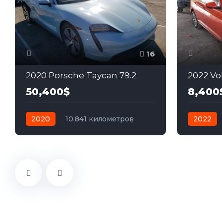
16
2020 Porsche Taycan 79.2
2022 Vo
50,400$
8,400
2020
10,841 километров
2022
автомат
электро
Полный
механик
Передн