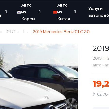
Авто
Авто
Услуги
из
из
и
автопод
Кореи
Китая
GLC
I
2019 Mercedes-Benz GLC 2.0
2019
2019
автомат
19,
(≈ 62 78