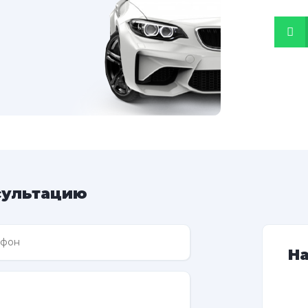
сультацию
Н