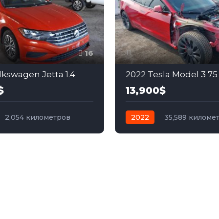
16
lkswagen Jetta 1.4
2022 Tesla Model 3 75
$
13,900$
2,054 километров
2022
35,589 киломе
а
бензин
автомат
электро
Пол
ий