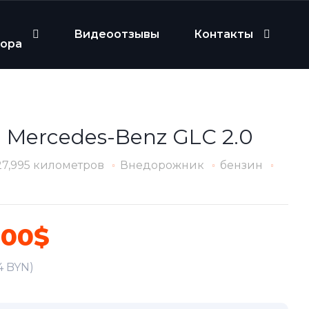
Видеоотзывы
Контакты
бора
 Mercedes-Benz GLC 2.0
27,995 километров
Внедорожник
бензин
200$
4 BYN)