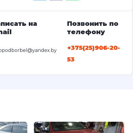
писать на
Позвонить по
ail
телефону
+375(25)906-20-
opodborbel@yandex.by
53