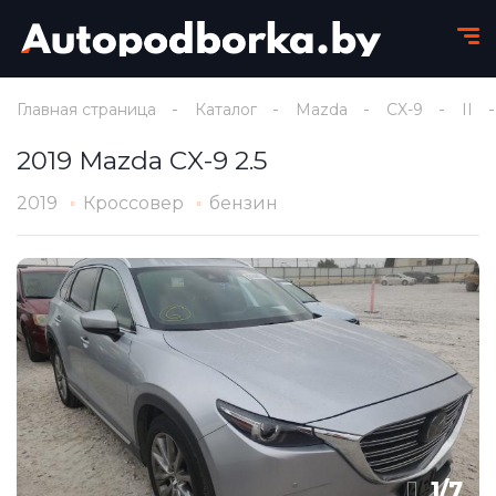
Главная страница
Каталог
Mazda
CX-9
II
2019 Mazda CX-9 2.5
2019
Кроссовер
бензин
1
/
7