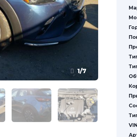
Ма
Мо
Го
По
Пр
Ти
Ти
1
/
7
Об
Ко
Пр
Со
Ти
VIN
Ар