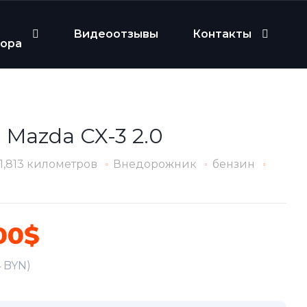
Видеоотзывы
Контакты
бора
 Mazda CX-3 2.0
11,813 километров
Внедорожник
бензин
00$
4 BYN)