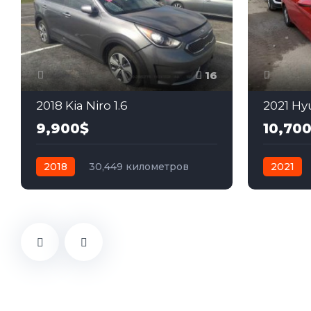
16
2018 Kia Niro 1.6
2021 Hyu
9,900$
10,70
2018
30,449 километров
2021
автомат
гибрид
Передний
автомат