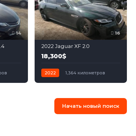
14
16
.4
2022 Jaguar XF 2.0
18,300$
ров
2022
1,364 километров
едний
автомат
бензин
Полный
Начать новый поиск