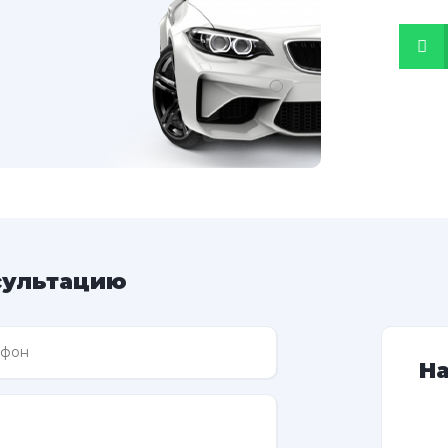
сультацию
Н