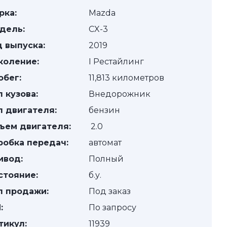
рка:
Mazda
дель:
CX-3
д выпуска:
2019
коление:
I Рестайлинг
обег:
11,813 километров
п кузова:
Внедорожник
п двигателя:
бензин
ъем двигателя:
2.0
робка передач:
автомат
ивод:
Полный
стояние:
б.у.
п продажи:
Под заказ
:
По запросу
тикул:
11939