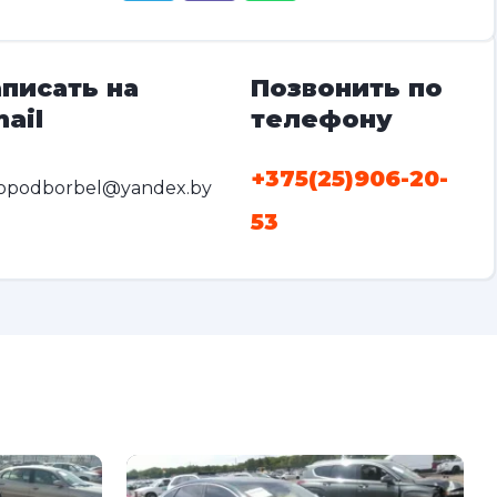
писать на
Позвонить по
ail
телефону
+375(25)906-20-
opodborbel@yandex.by
53