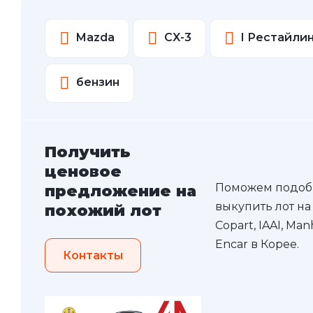
Mazda
CX-3
I Рестайли
бензин
Получить
ценовое
Поможем подоб
предложение на
выкупить лот на
похожий лот
Copart, IAAI, Ma
Encar в Корее.
Контакты