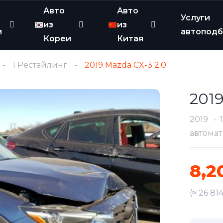
Авто
Авто
Услуги
из
из
и
автопод
Кореи
Китая
I Рестайлинг
2019 Mazda CX-3 2.0
2019
2019
автомат
8,2
(≈ 26 81