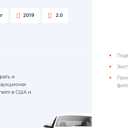
нг
2019
2.0
Под
Эксп
рать и
Про
 аукционах
фот
nheim в США и