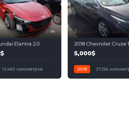
14
ndai Elantra 2.0
2018 Chevrolet Cruze 1
0$
5,000$
12,460 километров
2018
27,156 километ
бензин
Передний
автомат
бензин
Пер