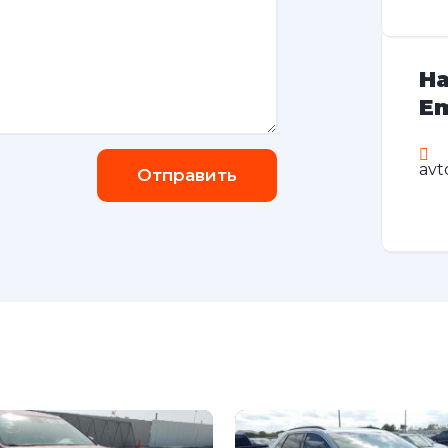
На
Em
avt
Отправить