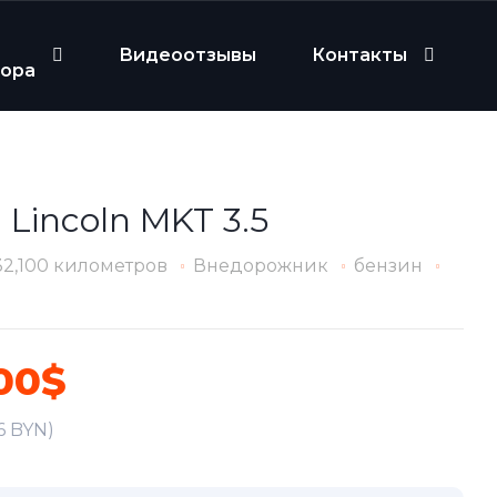
Видеоотзывы
Контакты
бора
 Lincoln MKT 3.5
32,100 километров
Внедорожник
бензин
00$
6 BYN)