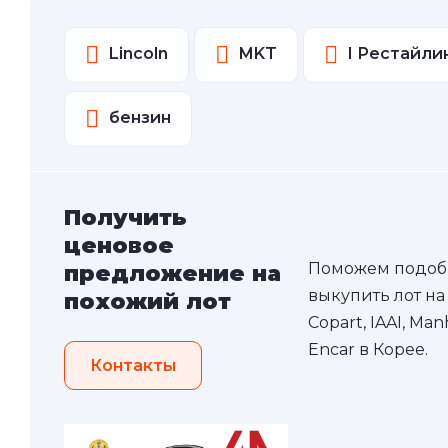
Lincoln
MKT
I Рестайли
бензин
Получить
ценовое
Поможем подоб
предложение на
выкупить лот на
похожий лот
Copart, IAAI, Ma
Encar в Корее.
Контакты