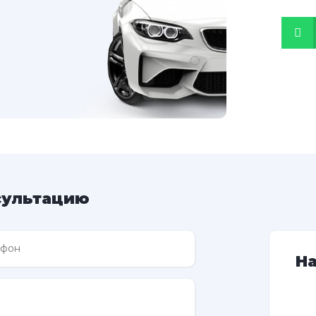
сультацию
Н