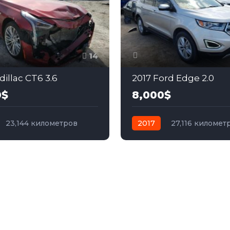
14
illac CT6 3.6
2017 Ford Edge 2.0
0$
8,000$
23,144 километров
2017
27,116 километ
бензин
Полный
механика
дизель
Передний