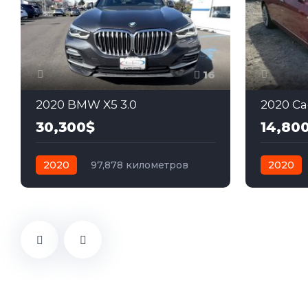
16
2020 BMW X5 3.0
2020 Cad
30,300$
14,80
2020
97,878 километров
2020
автомат
бензин
Полный
автомат