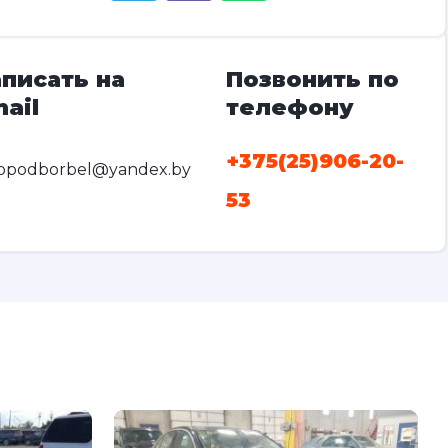
писать на
Позвонить по
ail
телефону
+375(25)906-20-
opodborbel@yandex.by
53