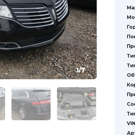
Ма
Мо
Го
По
Пр
Ти
Ти
1
/
7
Об
Ко
Пр
Со
Ти
VIN
Ар