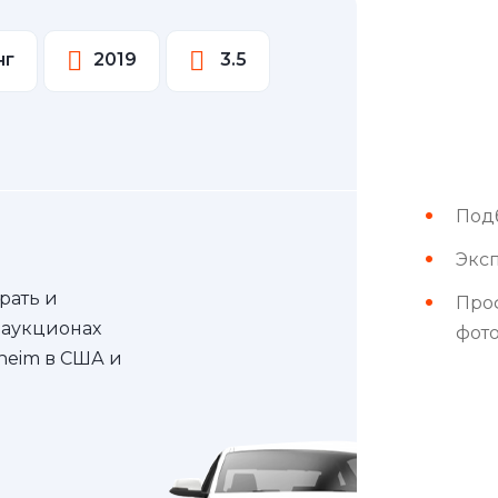
нг
2019
3.5
Под
Эксп
рать и
Про
 аукционах
фот
nheim в США и