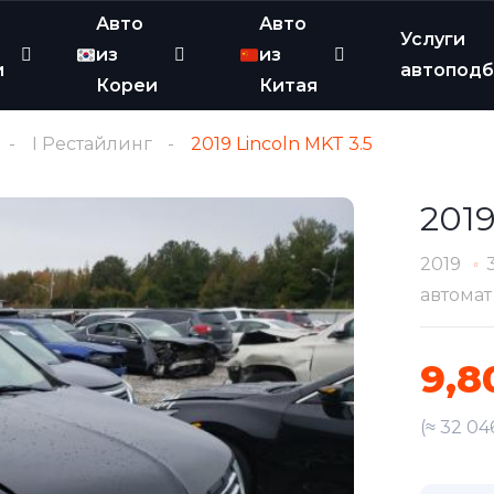
Авто
Авто
Услуги
из
из
и
автопод
Кореи
Китая
I Рестайлинг
2019 Lincoln MKT 3.5
2019
2019
автомат
9,8
(≈ 32 04