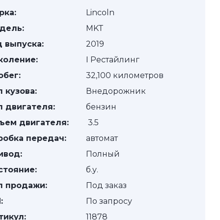
рка:
Lincoln
дель:
MKT
д выпуска:
2019
коление:
I Рестайлинг
обег:
32,100 километров
п кузова:
Внедорожник
п двигателя:
бензин
ъем двигателя:
3.5
робка передач:
автомат
ивод:
Полный
стояние:
б.у.
п продажи:
Под заказ
:
По запросу
тикул:
11878