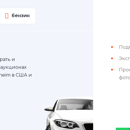
бензин
Под
Эксп
рать и
 аукционах
Про
nheim в США и
фот