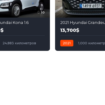
10
undai Kona 1.6
2021 Hyundai Grandeu
0$
13,700$
24,883 километров
2021
1,000 километ
дизель
Передний
автомат
бензин
Пер