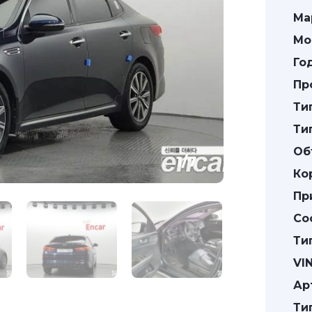
Ма
Мо
Го
Пр
Ти
Ти
Об
1
/
7
Ко
Пр
Со
Ти
VIN
Ар
Ти