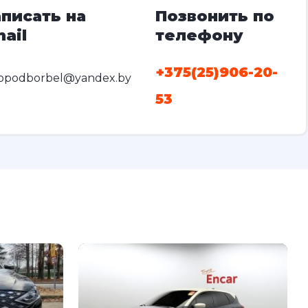
писать на
Позвонить по
ail
телефону
+375(25)906-20-
opodborbel@yandex.by
53