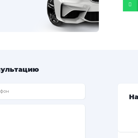
сультацию
Н