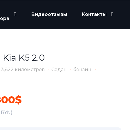
Видеоотзывы
Контакты
бора
 Kia K5 2.0
43,822 километров
Седан
бензин
800$
6 BYN)