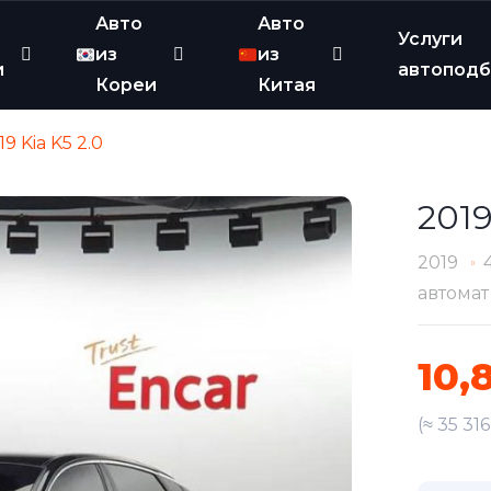
Авто
Авто
Услуги
из
из
и
автопод
Кореи
Китая
19 Kia K5 2.0
2019
2019
автомат
10,
(≈ 35 31