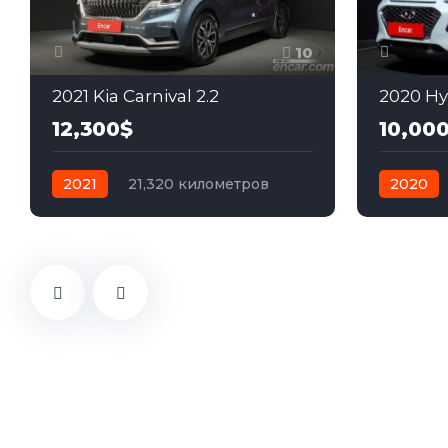
10
2021 Kia Carnival 2.2
2020 Hy
12,300$
10,00
2021
21,320 километров
2020
автомат
дизель
Передний
автомат