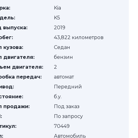
рка:
Kia
дель:
K5
д выпуска:
2019
обег:
43,822 километров
п кузова:
Седан
п двигателя:
бензин
ъем двигателя:
2
робка передач:
автомат
ивод:
Передний
стояние:
б.у.
п продажи:
Под заказ
:
По запросу
тикул:
70449
п:
Автомобиль