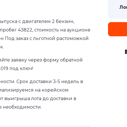
Ло
 выпуска с двигателем 2 бензин,
пробег 43822, стоимость на аукционе
ен Под заказ с льготной растоможкой
м.
яйте заявку через форму обратной
2019 под ключ!
ости. Срок доставки 3-5 недель в
циализируемся на корейском
т выигрыша лота до доставки в
е необходимости.