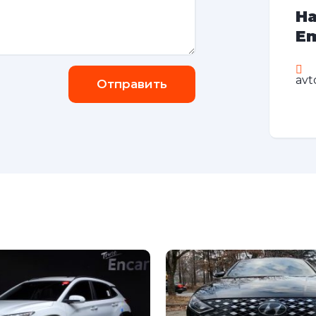
На
Em
avt
Отправить