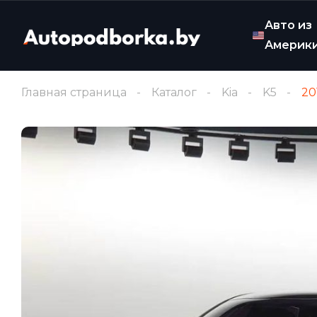
Авто из
Америк
Главная страница
Каталог
Kia
K5
20