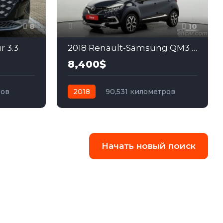
8
10
r 3.3
2018 Renault-Samsung QM3 1.5
8,400$
ров
2018
90,531 километров
едний
автомат
дизель
Передний
Начать новый поиск