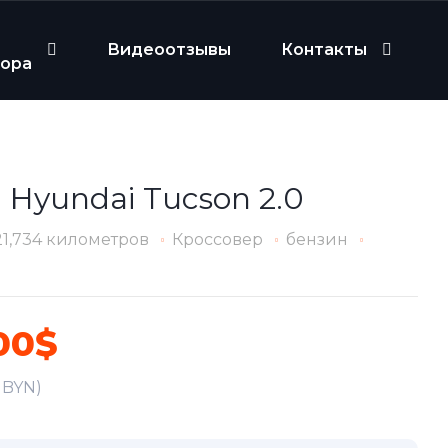
Видеоотзывы
Контакты
бора
 Hyundai Tucson 2.0
21,734 километров
Кроссовер
бензин
00$
1 BYN)