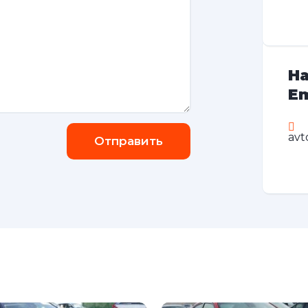
На
Em
avt
Отправить