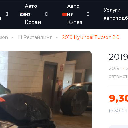
Авто
Авто
Услуги
из
из
и
автопод
Кореи
Китая
son
III Рестайлинг
2019 Hyundai Tucson 2.0
2019
2019
автомат
9,3
(≈ 30 41