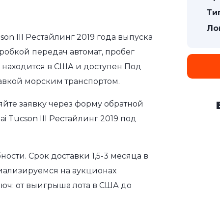
Ти
Ло
on III Рестайлинг 2019 года выпуска
оробкой передач автомат, пробег
ь находится в США и доступен Под
тавкой морским транспортом.
яйте заявку через форму обратной
 Tucson III Рестайлинг 2019 под
сти. Срок доставки 1,5-3 месяца в
иализируемся на аукционах
юч: от выигрыша лота в США до