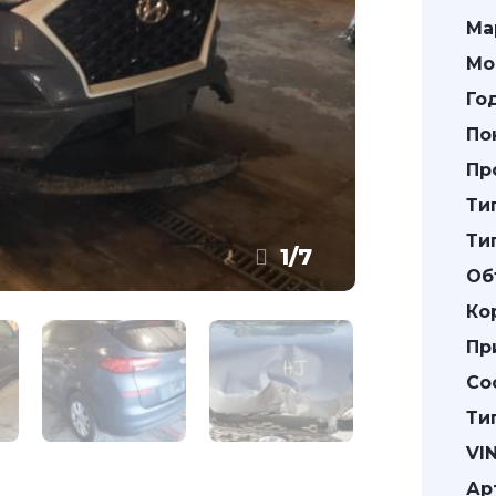
Ма
Мо
Го
По
Пр
Ти
Ти
1
/
7
Об
Ко
Пр
Со
Ти
VIN
Ар