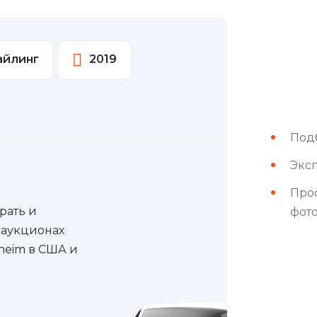
тайлинг
2019
Под
Эксп
Про
рать и
фот
 аукционах
nheim в США и