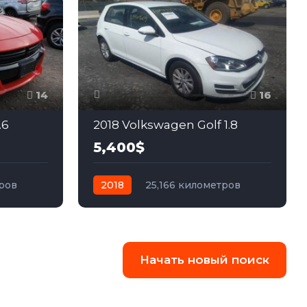
14
16
.6
2018 Volkswagen Golf 1.8
5,400$
тров
2018
25,166 километров
ный
робот
бензин
Передний
Начать новый поиск