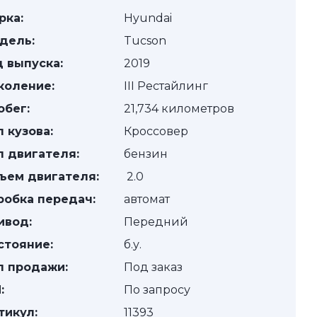
рка:
Hyundai
дель:
Tucson
д выпуска:
2019
коление:
III Рестайлинг
обег:
21,734 километров
п кузова:
Кроссовер
п двигателя:
бензин
ъем двигателя:
2.0
робка передач:
автомат
ивод:
Передний
стояние:
б.у.
п продажи:
Под заказ
:
По запросу
тикул:
11393