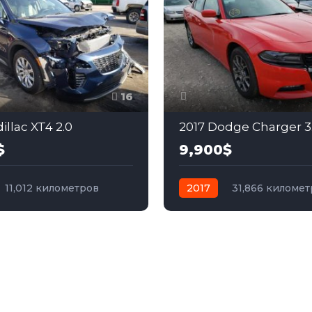
16
illac XT4 2.0
2017 Dodge Charger 3
$
9,900$
11,012 километров
2017
31,866 киломе
бензин
Передний
автомат
бензин
Пол