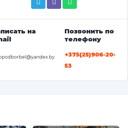
писать на
Позвонить по
ail
телефону
+375(25)906-20-
opodborbel@yandex.by
53