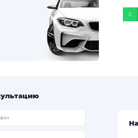
сультацию
Н