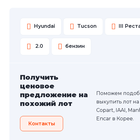
Hyundai
Tucson
III Рес
2.0
бензин
Получить
ценовое
Поможем подоб
предложение на
выкупить лот на
похожий лот
Copart, IAAI, Ma
Encar в Корее.
Контакты