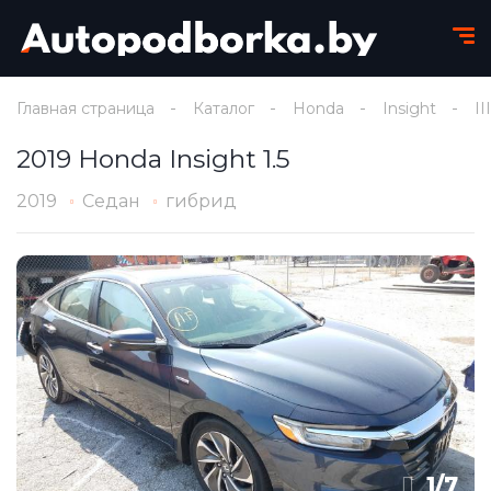
Главная страница
Каталог
Honda
Insight
III
2019 Honda Insight 1.5
2019
Седан
гибрид
1
/
7