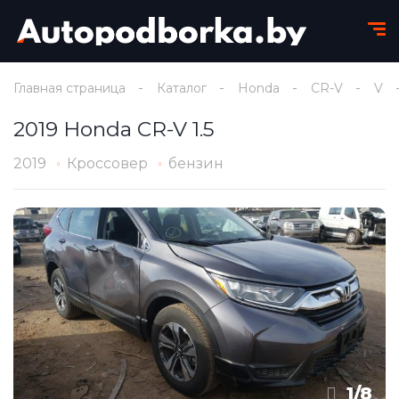
Главная страница
Каталог
Honda
CR-V
V
2019 Honda CR-V 1.5
2019
Кроссовер
бензин
1
/
8