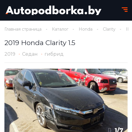
Главная страница
Каталог
Honda
Clarity
II
2019 Honda Clarity 1.5
2019
Седан
гибрид
1
/
7