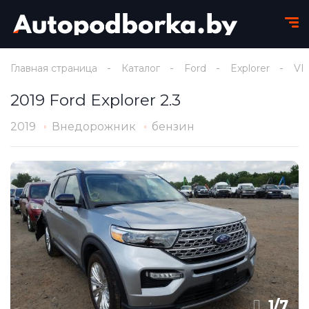
Главная страница
Каталог
Ford
Explorer
VI
2019 Ford Explorer 2.3
2019
Внедорожник
бензин
1
/
7