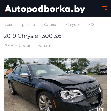
Главная страница
Каталог
Chrysler
300
II
2019 Chrysler 300 3.6
2019
Седан
бензин
1
/
7